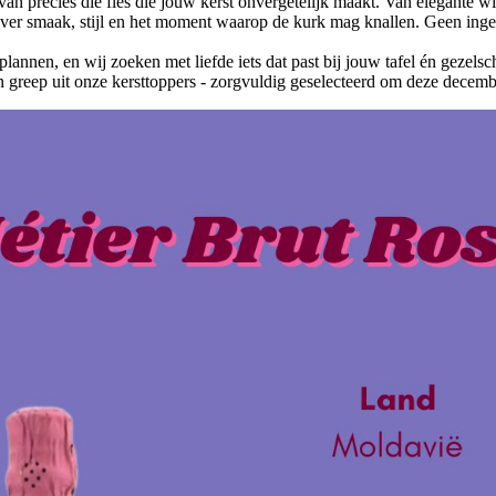
an precies die fles die jouw kerst onvergetelijk maakt. Van elegante wit
er smaak, stijl en het moment waarop de kurk mag knallen. Geen inge
lannen, en wij zoeken met liefde iets dat past bij jouw tafel én gezelsc
n greep uit onze kersttoppers - zorgvuldig geselecteerd om deze decem